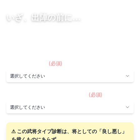
いざ、出陣の前に…
貴殿の「采配の儀（＝経営スタイル）」を正しく見極めんがた
め、まずは次の二つだけ、お尋ね申す。
※本診断の回答は匿名集計のみに用い、当方からの営業連絡に
用いることはございませぬ。
① 貴殿の年齢は？
(必須)
選択してください
② 貴殿の軍の規模（組織規模）は？
(必須)
選択してください
⚠ この武将タイプ診断は、将としての「良し悪し」
を裁くものにあらず。